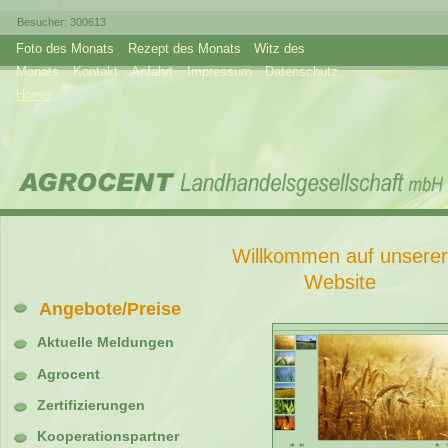
Besucher:
300613
Foto des Monats
Rezept des Monats
Witz des
Monats
Kontakt
Anfahrt
Impressum
Datenschutz
Home
Willkommen auf unserer
Website
Angebote/Preise
Aktuelle Meldungen
Agrocent
Zertifizierungen
Kooperationspartner