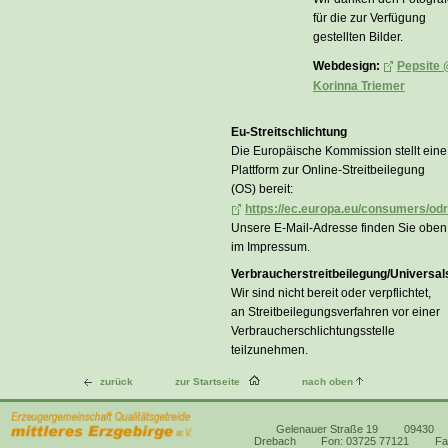
für die zur Verfügung
gestellten Bilder.
Webdesign:
Pepsite
Korinna Triemer
Eu-Streitschlichtung
Die Europäische Kommission stellt eine
Plattform zur Online-Streitbeilegung
(OS) bereit:
https://ec.europa.eu/consumers/odr
Unsere E-Mail-Adresse finden Sie oben
im Impressum.
Verbraucherstreitbeilegung/Universal
Wir sind nicht bereit oder verpflichtet,
an Streitbeilegungsverfahren vor einer
Verbraucherschlichtungsstelle
teilzunehmen.
zurück
zur Startseite
nach oben
Gelenauer Straße 19
09430
Drebach
Fon: 03725 77121
Fa