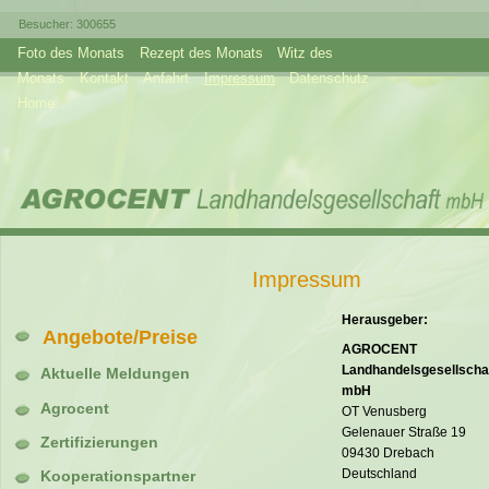
Besucher:
300655
Foto des Monats
Rezept des Monats
Witz des
Monats
Kontakt
Anfahrt
Impressum
Datenschutz
Home
Impressum
Herausgeber:
Angebote/Preise
AGROCENT
Landhandelsgesellscha
Aktuelle Meldungen
mbH
Agrocent
OT Venusberg
Gelenauer Straße 19
Zertifizierungen
09430 Drebach
Deutschland
Kooperationspartner