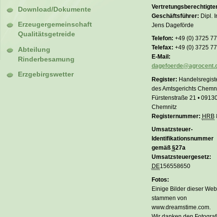
Vertretungsberechtigte
Download/Dokumente
Geschäftsführer:
Dipl. I
Erzeugergemeinschaft
Jens Dageförde
Qualitätsgetreide
Telefon:
+49 (0) 3725 7
Telefax:
+49 (0) 3725 7
Abteilung
E-Mail:
Rinderbesamung
dagefoerde@agrocent.
Erzgebirgswetter
Register:
Handelsregist
des Amtsgerichts Chemni
Fürstenstraße 21 • 0913
Chemnitz
Registernummer:
HRB
Umsatzsteuer-
Identifikationsnummer
gemäß
§
27a
Umsatzsteuergesetz:
DE
156558650
Fotos:
Einige Bilder dieser Web
stammen von
www.dreamstime.com.
Wir danken den Fotogra